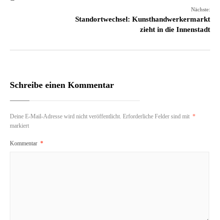
Nächste:
Standortwechsel: Kunsthandwerkermarkt
zieht in die Innenstadt
Schreibe einen Kommentar
Deine E-Mail-Adresse wird nicht veröffentlicht.
Erforderliche Felder sind mit
*
markiert
Kommentar
*