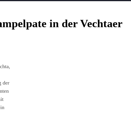
mpelpate in der Vechtaer
chta,
g der
mten
it
in