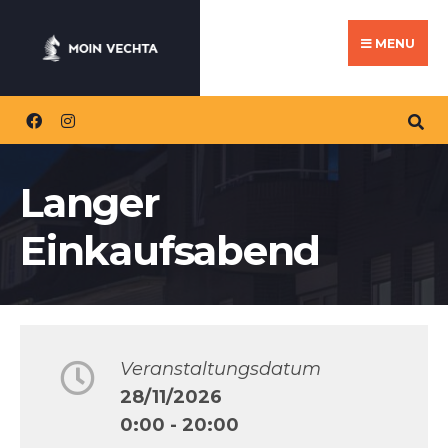
Search
Skip
for:
to
MENU
content
Langer
Einkaufsabend
Veranstaltungsdatum
28/11/2026
0:00 - 20:00