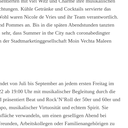
entierten mit viel Witz und Charme ihre musikalischen
htungen. Kühle Getränke und Cocktails servierte das
Wohl waren Nicole de Vries und ihr Team verantwortlich.
und Pommes an. Bis in die späten Abendstunden tanzten
 sehr, dass Summer in the City nach coronabedingter
rin der Stadtmarketinggesellschaft Moin Vechta Maleen
ndet von Juli bis September an jedem ersten Freitag im
22 ab 19:00 Uhr mit musikalischer Begleitung durch die
räsentiert Beat und Rock’N’Roll der 50er und 60er und
mpo, musikalischer Virtuosität und echtem Spirit. Sie
sfläche verwandeln, um einen geselligen Abend bei
reunden, Arbeitskollegen oder Familienangehörigen zu