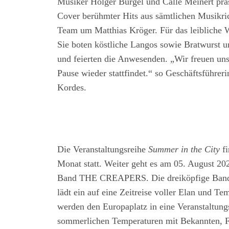
Musiker Holger Bürgel und Calle Meinert präs
Cover berühmter Hits aus sämtlichen Musikric
Team um Matthias Kröger. Für das leibliche 
Sie boten köstliche Langos sowie Bratwurst 
und feierten die Anwesenden. „Wir freuen uns
Pause wieder stattfindet.“ so Geschäftsführe
Kordes.
Die Veranstaltungsreihe
Summer in the City
fi
Monat statt. Weiter geht es am 05. August 20
Band THE CREAPERS. Die dreiköpfige Band p
lädt ein auf eine Zeitreise voller Elan und Te
werden den Europaplatz in eine Veranstaltung
sommerlichen Temperaturen mit Bekannten, F