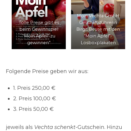
Moin Vechta GmbH
Tolle Preise gibt es
Geschäftsführerin
beim Gewinnspiel
Birgit Beuse mit den
“Moin Apfel” zu
“Moin Apfel”-
gewinnen”
Losboxplakaten
Folgende Preise geben wir aus:
1. Preis 250,00 €
2. Preis 100,00 €
3. Preis 50,00 €
jeweils als
Vechta schenkt
-Gutschein. Hinzu