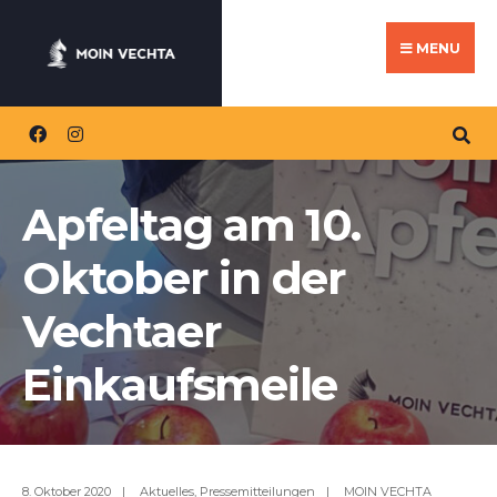
Search
Skip
for:
to
MENU
content
Apfeltag am 10.
Oktober in der
Vechtaer
Einkaufsmeile
8. Oktober 2020
|
Aktuelles
,
Pressemitteilungen
|
MOIN VECHTA