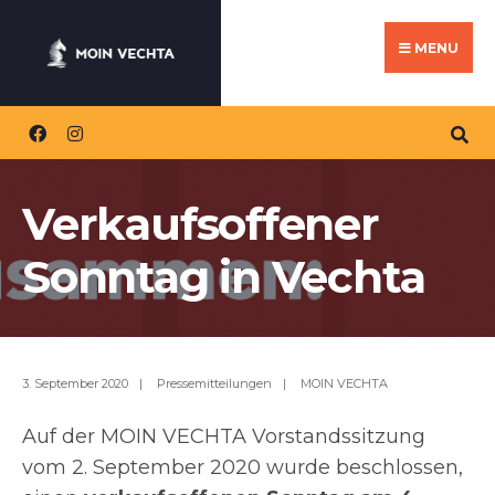
Search
Skip
for:
to
MENU
content
Verkaufsoffener
Sonntag in Vechta
3. September 2020
|
Pressemitteilungen
|
MOIN VECHTA
Auf der MOIN VECHTA Vorstandssitzung
vom 2. September 2020 wurde beschlossen,