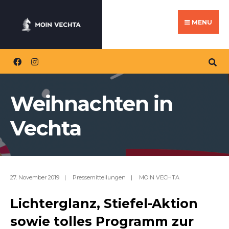
Search
Skip
for:
to
MENU
content
Weihnachten in
Vechta
27. November 2019
|
Pressemitteilungen
|
MOIN VECHTA
Lichterglanz, Stiefel-Aktion
sowie tolles Programm zur