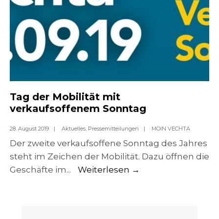
Tag der Mobilität mit
verkaufsoffenem Sonntag
28. August 2019
|
Aktuelles
,
Pressemitteilungen
|
MOIN VECHTA
Der zweite verkaufsoffene Sonntag des Jahres
steht im Zeichen der Mobilität. Dazu öffnen die
Tag
Geschäfte im
...
Weiterlesen
→
der
Mobilität
mit