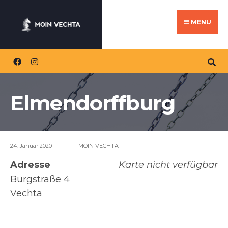
Search
Skip
for:
to
MENU
content
Elmendorffburg
24. Januar 2020
|
|
MOIN VECHTA
Adresse
Karte nicht verfügbar
Burgstraße 4
Vechta